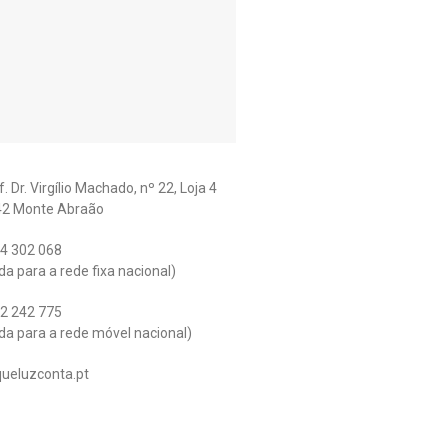
. Dr. Virgílio Machado, nº 22, Loja 4
42 Monte Abraão
4 302 068
a para a rede fixa nacional)
2 242 775
a para a rede móvel nacional)
ueluzconta.pt