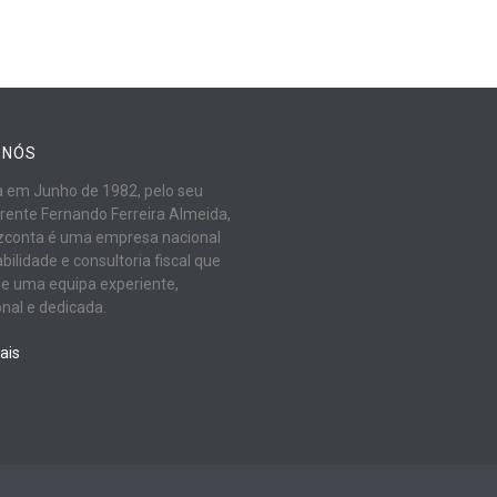
 NÓS
 em Junho de 1982, pelo seu
rente Fernando Ferreira Almeida,
zconta é uma empresa nacional
bilidade e consultoria fiscal que
de uma equipa experiente,
onal e dedicada.
ais