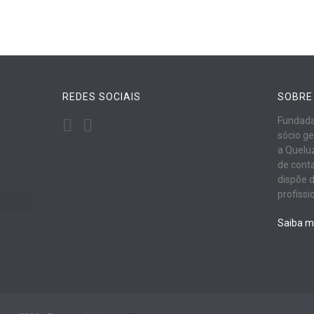
REDES SOCIAIS
SOBRE
Fundada
sócio ge
a Quelu
de conta
dispõe 
profissi
Saiba m