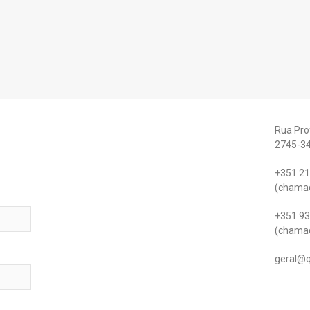
Rua Prof
2745-3
+351 21
(chamad
+351 93
(chamad
geral@q